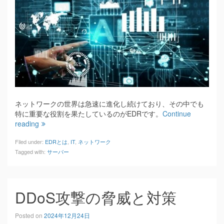
ネットワークの世界は急速に進化し続けており、その中でも
特に重要な役割を果たしているのがEDRです。
Continue
reading
Filed under:
EDRとは
,
IT
,
ネットワーク
Tagged with:
サーバー
DDoS攻撃の脅威と対策
Posted on
2024年12月24日