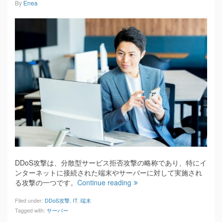
By
Enea
DDoS攻撃は、分散型サービス拒否攻撃の略称であり、特にイ
ンターネットに接続された端末やサーバーに対して実施され
る攻撃の一つです。
Continue reading
Filed under:
DDoS攻撃
,
IT
,
端末
Tagged with:
サーバー